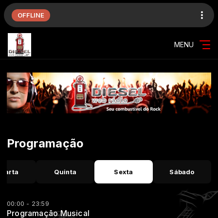
OFFLINE
MENU
Programação
uarta
Quinta
Sexta
Sábado
00:00 - 23:59
Programação Musical